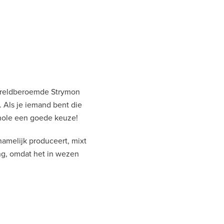
 wereldberoemde Strymon
 Als je iemand bent die
khole een goede keuze!
namelijk produceert, mixt
ng, omdat het in wezen