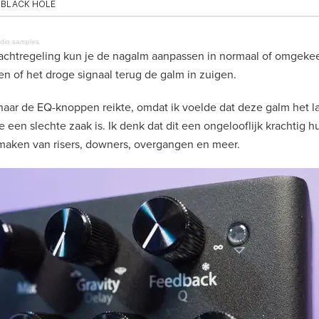
udio samples
chtregeling kun je de nagalm aanpassen in normaal of omgekeer
en of het droge signaal terug de galm in zuigen.
ak naar de EQ-knoppen reikte, omdat ik voelde dat deze galm het 
e een slechte zaak is. Ik denk dat dit een ongelooflijk krachtig
 maken van risers, downers, overgangen en meer.