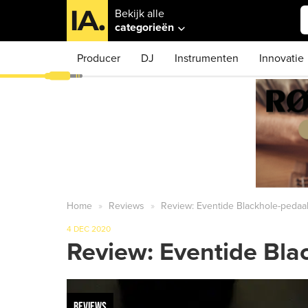
Bekijk alle
categorieën
Producer
DJ
Instrumenten
Innovatie
Home
Reviews
Review: Eventide Blackhole-pedaa
4 DEC 2020
Review: Eventide Bla
REVIEWS