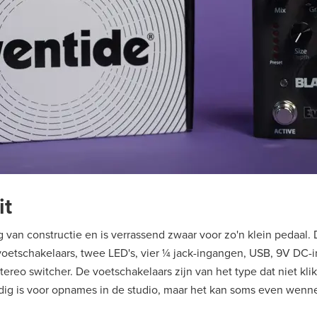
it
g van constructie en is verrassend zwaar voor zo'n klein pedaal.
etschakelaars, twee LED's, vier ¼ jack-ingangen, USB, 9V DC-ing
ereo switcher. De voetschakelaars zijn van het type dat niet kli
ig is voor opnames in de studio, maar het kan soms even wenne