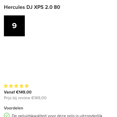
Hercules DJ XPS 2.0 80
9
9
Vanaf €149,00
Prijs bij review €149,00
Voordelen
De geluidskwaliteit voor deze prijs is uitzonderlijk