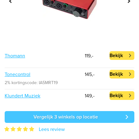
Bekijk
Thomann
119,-
Bekijk
Tonecontrol
145,-
2% kortingscode: IA5MRT19
Bekijk
Klundert Muziek
149,-
Vergelijk 3 winkels op locatie
Lees review