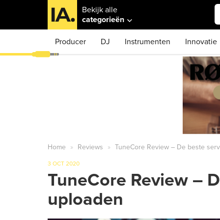
Bekijk alle
categorieën
Producer
DJ
Instrumenten
Innovatie
Home
Reviews
TuneCore Review – De beste servi
3 OCT 2020
TuneCore Review – De
uploaden