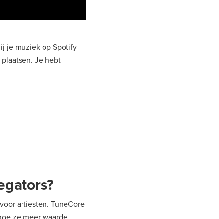
ij je muziek op Spotify
 plaatsen. Je hebt
egators?
voor artiesten. TuneCore
n hoe ze meer waarde