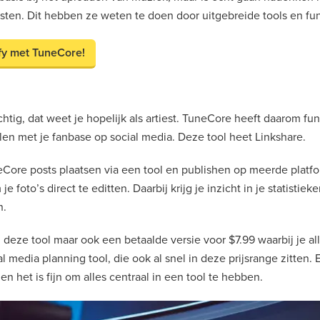
sten. Dit hebben ze weten te doen door uitgebreide tools en fu
ify met TuneCore!
chtig, dat weet je hopelijk als artiest. TuneCore heeft daarom f
len met je fanbase op social media. Deze tool heet Linkshare.
Core posts plaatsen via een tool en publishen op meerde platf
je foto’s direct te editten. Daarbij krijg je inzicht in je statistie
n.
n deze tool maar ook een betaalde versie voor $7.99 waarbij je alle 
l media planning tool, die ook al snel in deze prijsrange zitten.
en het is fijn om alles centraal in een tool te hebben.