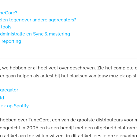
uneCore?
elen tegenover andere aggregators?
 tools
administratie en Sync & mastering
 reporting
, we hebben er al heel veel over geschreven. Zie het complete 
rder gaan helpen als artiest bij het plaatsen van jouw muziek op s
ggregator
id
ek op Spotify
et hebben over TuneCore, een van de grootste distributeurs voor
opgericht in 2005 en is een bedrijf met een uitgebreid platform 
n artikel aan toe willen wijzen, in dit artikel lees je onze ervari