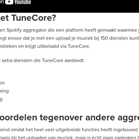
met TuneCore?
een Spotify aggregator die een platform heeft gemaakt waarmee j
rgt ervoor dat je met een upload je muziek bij 150 diensten kunt
istieken en krijgt uitbetaald via TuneCore.
 extra diensten die TuneCore aanbiedt.
ion
sing
ng
voordelen tegenover andere aggr
end omdat het heel veel uitgebreide functies heeft ingebouwd 
e basis bij het uploaden van muziek, maar is écht gaan nadenke