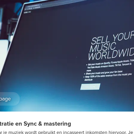
page
tratie en Sync & mastering
ar je muziek wordt gebruikt en incasseert inkomsten hiervoor. J