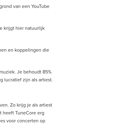
rgrond van een YouTube
krijgt hier natuurlijk
emen en koppelingen die
d muziek. Je behoudt 85%
ucratief zijn als artiest.
n. Zo krijg je als artiest
it heeft TuneCore erg
uzes voor concerten op