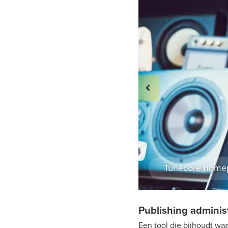
Tunecore home
Publishing adminis
Een tool die bijhoudt wa