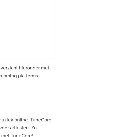
overzicht hieronder met
treaming platforms.
 muziek online. TuneCore
voor artiesten. Zo
ng met TuneCore!