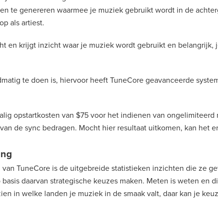
en te genereren waarmee je muziek gebruikt wordt in de achte
p als artiest.
 en krijgt inzicht waar je muziek wordt gebruikt en belangrijk, je 
ndmatig te doen is, hiervoor heeft TuneCore geavanceerde syst
alig opstartkosten van $75 voor het indienen van ongelimiteer
van de sync bedragen. Mocht hier resultaat uitkomen, kan het erg l
ing
van TuneCore is de uitgebreide statistieken inzichten die ze geve
p basis daarvan strategische keuzes maken. Meten is weten en d
zien in welke landen je muziek in de smaak valt, daar kan je ke