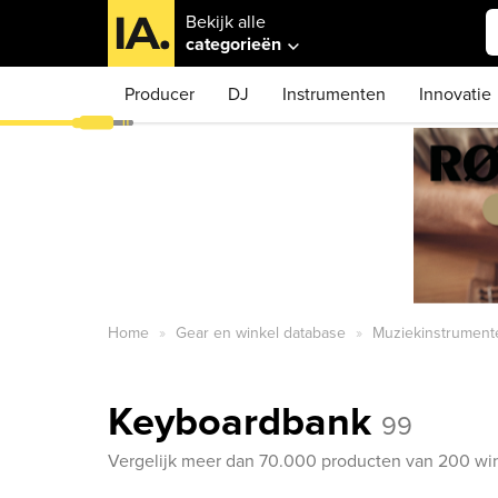
Bekijk alle
categorieën
Producer
DJ
Instrumenten
Innovatie
Home
Gear en winkel database
Muziekinstrument
Keyboardbank
99
Vergelijk meer dan 70.000 producten van 200 win