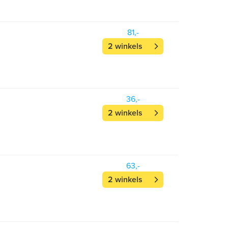
81,-
2 winkels
36,-
2 winkels
63,-
2 winkels