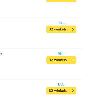
34,-
32 winkels
er
161,-
32 winkels
173,-
32 winkels