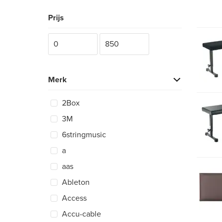
Prijs
Merk
2Box
3M
6stringmusic
a
aas
Ableton
Access
Accu-cable