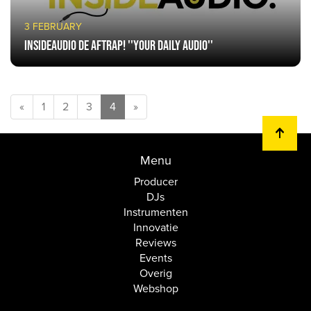
3 FEBRUARY
Insideaudio de aftrap! ''Your daily audio''
«
1
2
3
4
»
Menu
Producer
DJs
Instrumenten
Innovatie
Reviews
Events
Overig
Webshop