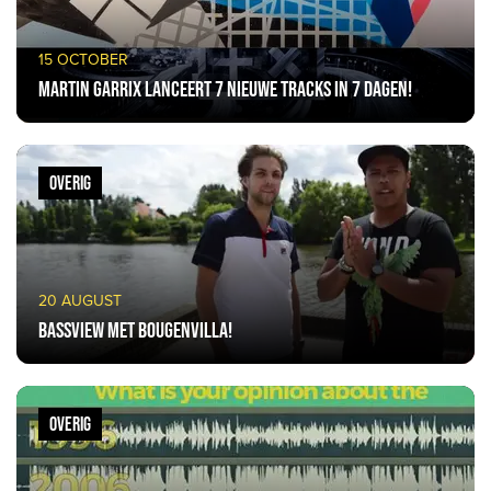
15 OCTOBER
Martin Garrix lanceert 7 nieuwe tracks in 7 dagen!
OVERIG
20 AUGUST
Bassview met Bougenvilla!
OVERIG