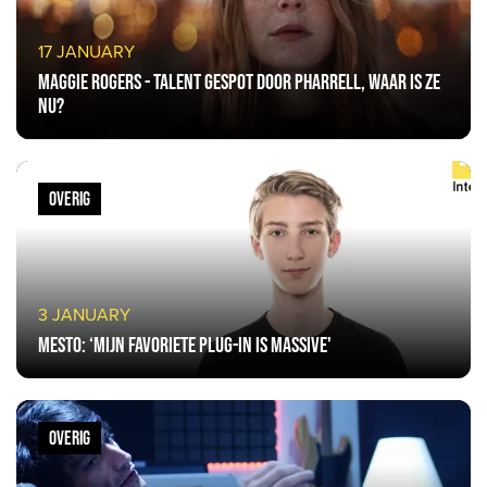
17 JANUARY
Maggie Rogers - Talent gespot door Pharrell, waar is ze
nu?
OVERIG
3 JANUARY
Mesto: ‘Mijn favoriete plug-in is Massive'
OVERIG