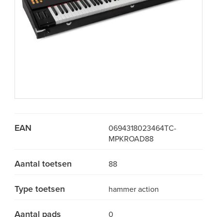
EAN
0694318023464
TC-
MPKROAD88
Aantal toetsen
88
Type toetsen
hammer action
Aantal pads
0