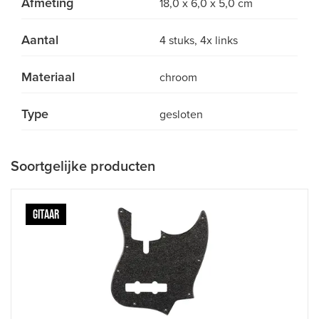
Afmeting
18,0 x 6,0 x 5,0 cm
Aantal
4 stuks, 4x links
Materiaal
chroom
Type
gesloten
Soortgelijke producten
GITAAR