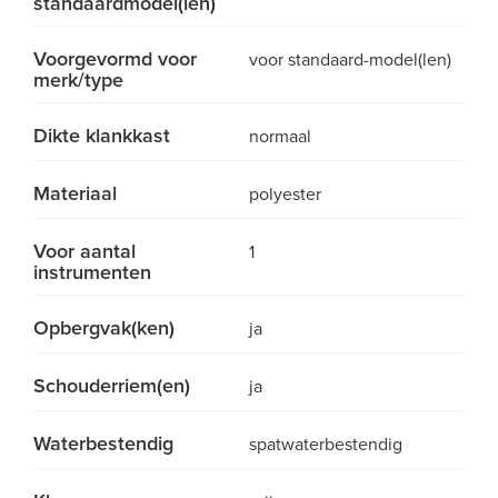
standaardmodel(len)
Voorgevormd voor
voor standaard-model(len)
merk/type
Dikte klankkast
normaal
Materiaal
polyester
Voor aantal
1
instrumenten
Opbergvak(ken)
ja
Schouderriem(en)
ja
Waterbestendig
spatwaterbestendig