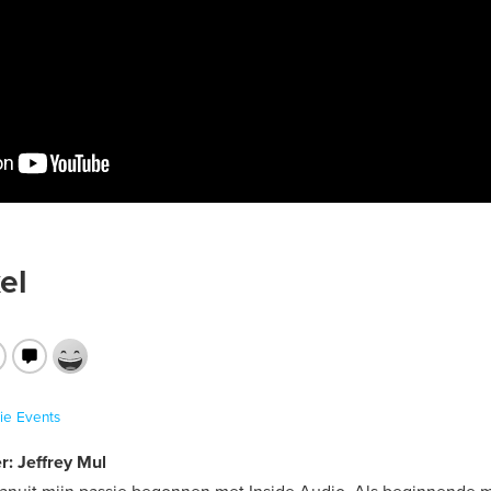
el
ie
Events
r: Jeffrey Mul