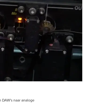
n DAW's naar analoge