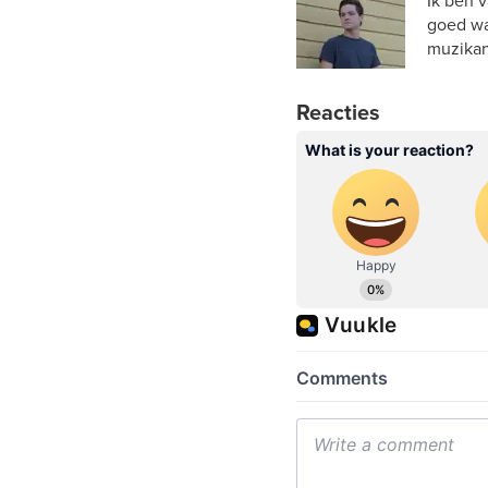
Ik ben 
goed wa
muzikan
Reacties