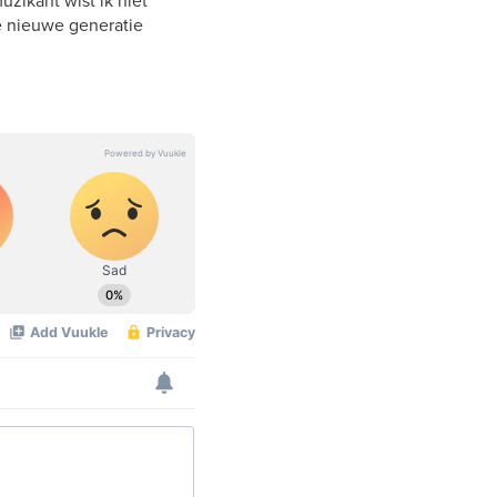
zikant wist ik niet
e nieuwe generatie