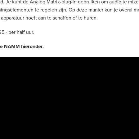
d. Je kunt de Analog Matrix-plug-in gebruiken om audio te mixe
ieningselementen te regelen zijn. Op deze manier kun je overal 
apparatuur hoeft aan te schaffen of te huren.
5,- per half uur.
 de NAMM hieronder.