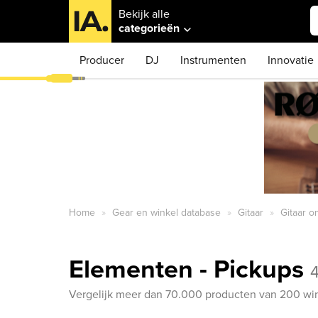
Bekijk alle
categorieën
Producer
DJ
Instrumenten
Innovatie
Home
Gear en winkel database
Gitaar
Gitaar 
Elementen - Pickups
Vergelijk meer dan 70.000 producten van 200 win