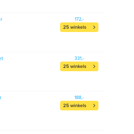
r
172,-
25 winkels
et
331,-
25 winkels
r
188,-
25 winkels