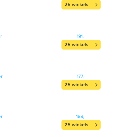
25 winkels
r
191,-
25 winkels
er
177,-
25 winkels
er
188,-
25 winkels