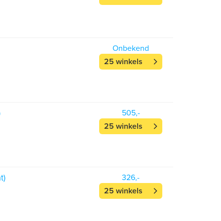
Onbekend
25 winkels
)
505,-
25 winkels
t)
326,-
25 winkels