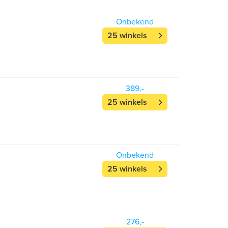
Onbekend
25 winkels
389,-
25 winkels
Onbekend
25 winkels
276,-