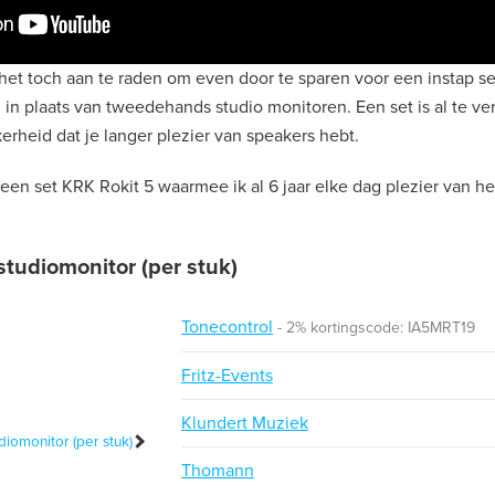
 het toch aan te raden om even door te sparen voor een instap s
n
in plaats van tweedehands studio monitoren. Een set is al te ve
rheid dat je langer plezier van speakers hebt.
 een set KRK Rokit 5 waarmee ik al 6 jaar elke dag plezier van h
tudiomonitor (per stuk)
Tonecontrol
2% kortingscode: IA5MRT19
Fritz-Events
Klundert Muziek
Thomann