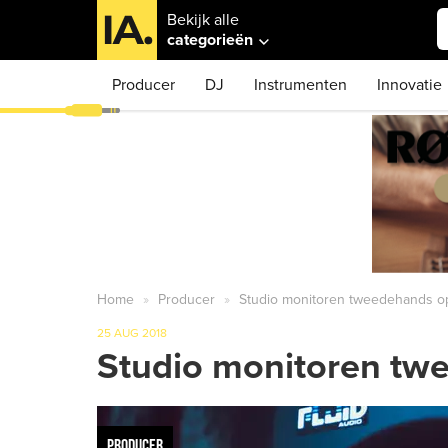
Bekijk alle
categorieën
Producer
DJ
Instrumenten
Innovatie
Home
Producer
Studio monitoren tweedehands op
25 AUG 2018
Studio monitoren tw
PRODUCER