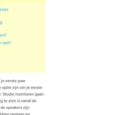
 Lees
ng
pen?
n aan?
je eerste paar
 optie zijn om je eerste
e. Studio monitoren gaan
g te zien is vanaf de
 de speakers zijn
hebben gestaan en