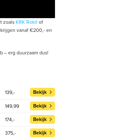
et zoals
KRK Rokit
of
rkrijgen vanaf €200,- en
eb – erg duurzaam dus!
Bekijk
139,-
Bekijk
149,99
Bekijk
174,-
Bekijk
375,-