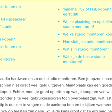
ansluiten op
Yamaha HS7 of HS8 kopen?
eerst dit!
Hi-Fi-speakers?
Welke plaatsing en opstelli
 studio
studio monitoren?
Welke studio monitoren ko
r kopen?
Hoe sluit je studio monitore
ansluiten op
Wat zijn studio monitoren?
Wat zijn de beste studio
onitoren
monitoren?
t audio hardware en zo ook studio monitoren. Ben je opzoek naar 
schien niet direct veel geld uitgeven. Marktplaats kan een goede
 kopen. Echter, moet je goed opletten op wat je koopt en van wi
nder al te veel gebruikerssporen toch overbelast zijn, wat lasti
tip is dus om te vragen na de aankoop bon en te kijken wanneer
 ook op feesten zijn gebruikt, is de kans groot dat ze erg hard 