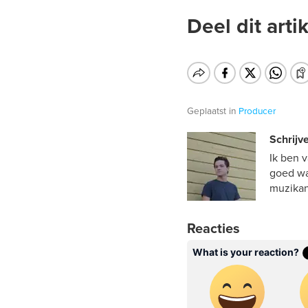
Deel dit artik
Geplaatst in
Producer
Schrijve
Ik ben 
goed wa
muzikan
Reacties