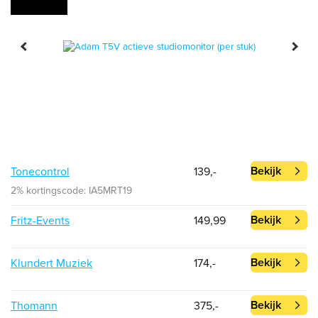
Bekijk
Tonecontrol
139,-
2% kortingscode: IA5MRT19
Bekijk
Fritz-Events
149,99
Bekijk
Klundert Muziek
174,-
Bekijk
Thomann
375,-