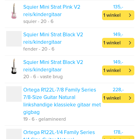
Squier Mini Strat Pink V2
135,-
reis/kindergitaar
1 winkel
squier - 20 - 6
Squier Mini Strat Black V2
149,-
reis/kindergitaar
1 winkel
fender - 20 - 6
Squier Mini Strat Black V2
149,-
reis/kindergitaar
1 winkel
20 - 6 - vaste brug
Ortega R122L-7/8 Family Series
228,-
7/8-Size Guitar Natural
1 winkel
linkshandige klassieke gitaar met
gigbag
19 - 6 - gelamineerd
Ortega R122L-1/4 Family Series
178,-