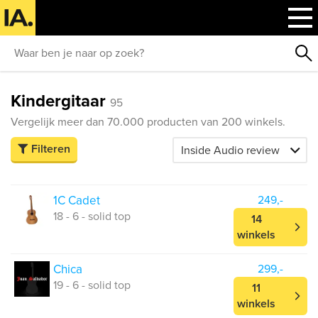
Kindergitaar
95
Vergelijk meer dan 70.000 producten van 200 winkels.
Filteren
1C Cadet
249,-
18 - 6 - solid top
14
winkels
Chica
299,-
19 - 6 - solid top
11
winkels