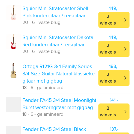
Squier Mini Stratocaster Shell
149,-
Pink kindergitaar / reisgitaar
2
20 - 6 - vaste brug
winkels
Squier Mini Stratocaster Dakota
149,-
Red kindergitaar / reisgitaar
2
20 - 6 - vaste brug
winkels
Ortega R121G-3/4 Family Series
188,-
3/4-Size Guitar Natural klassieke
2
gitaar met gigbag
winkels
18 - 6 - gelamineerd
Fender FA-15 3/4 Steel Moonlight
141,-
Burst westerngitaar met gigbag
2
18 - 6 - gelamineerd
winkels
Fender FA-15 3/4 Steel Black
137,-