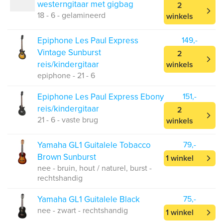
westerngitaar met gigbag
2
18 - 6 - gelamineerd
winkels
Epiphone Les Paul Express
149,-
Vintage Sunburst
2
reis/kindergitaar
winkels
epiphone - 21 - 6
Epiphone Les Paul Express Ebony
151,-
reis/kindergitaar
2
21 - 6 - vaste brug
winkels
Yamaha GL1 Guitalele Tobacco
79,-
Brown Sunburst
1 winkel
nee - bruin, hout / naturel, burst -
rechtshandig
Yamaha GL1 Guitalele Black
75,-
nee - zwart - rechtshandig
1 winkel