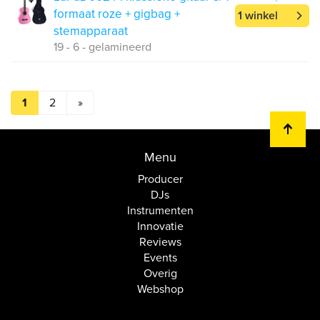
formaat roze + gigbag +
1 winkel
stemapparaat
19 - 6 - gelamineerd
1
2
»
Menu
Producer
DJs
Instrumenten
Innovatie
Reviews
Events
Overig
Webshop